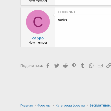
New member
11 Янв 2021
C
tanks
cappo
New member
Facebook
Twitter
Reddit
Pinterest
Tumblr
WhatsAp
Элек
Поделиться:
Главная
Форумы
Категории форума
Бесплатные 