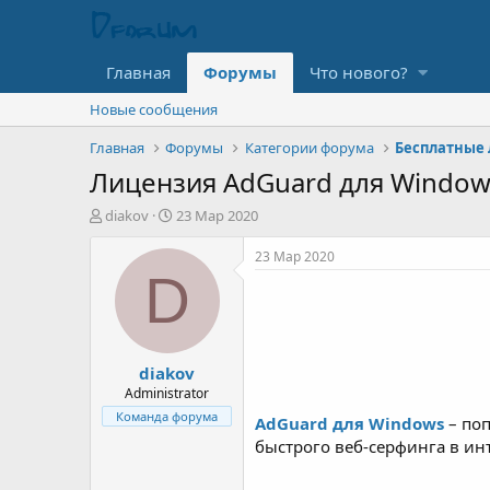
Главная
Форумы
Что нового?
Новые сообщения
Главная
Форумы
Категории форума
Бесплатные 
Лицензия AdGuard для Window
А
Д
diakov
23 Мар 2020
в
а
т
т
23 Мар 2020
о
а
D
р
н
т
а
е
ч
м
а
diakov
ы
л
а
Administrator
Команда форума
AdGuard для Windows
– по
быстрого веб-серфинга в ин