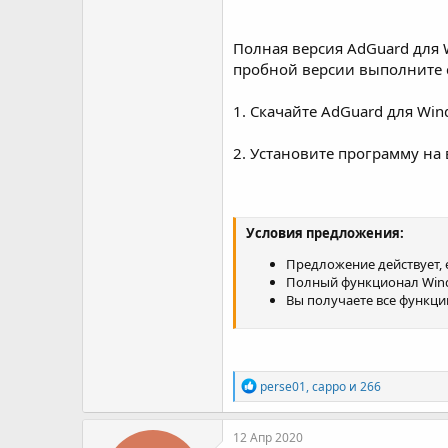
Полная версия AdGuard для 
пробной версии выполните 
1. Скачайте AdGuard для Wi
2. Установите программу на
Условия предложения:
Предложение действует, 
Полный функционал Windo
Вы получаете все функци
Р
perse01
,
cappo
и
266
е
а
к
12 Апр 2020