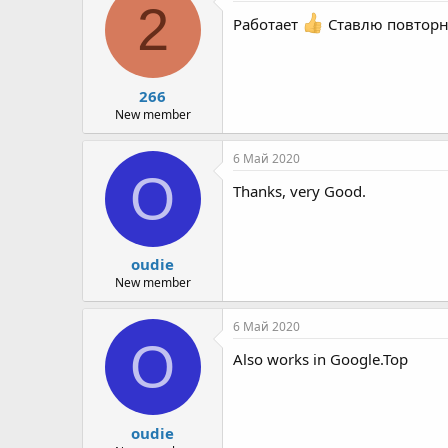
ц
2
и
Работает
Ставлю повторно
и
:
266
New member
6 Май 2020
O
Thanks, very Good.
oudie
New member
6 Май 2020
O
Also works in Google.Top
oudie