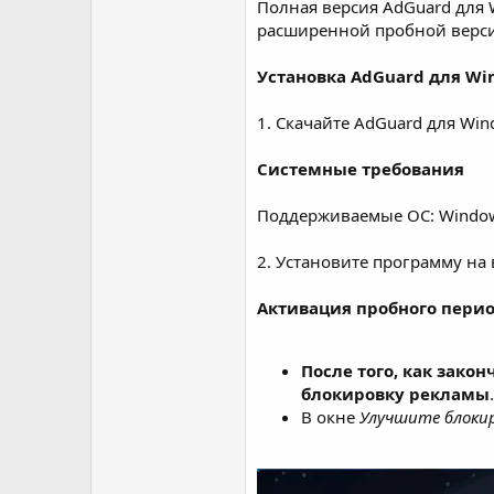
Полная версия AdGuard для W
расширенной пробной верс
Установка AdGuard для Wi
1. Скачайте AdGuard для Wi
Системные требования
Поддерживаемые ОС: Windows 11
2. Установите программу на
Активация пробного перио
После того, как закон
блокировку рекламы
.
В окне
Улучшите блоки