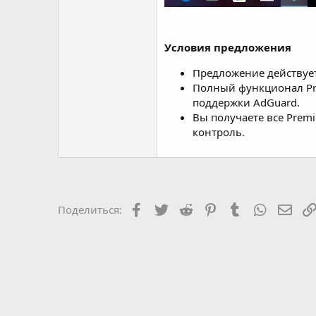
Условия предложения
Предложение действует
Полный функционал Pre
поддержки AdGuard.
Вы получаете все Prem
контроль.
Facebook
Twitter
Reddit
Pinterest
Tumblr
WhatsAp
Элек
Поделиться: