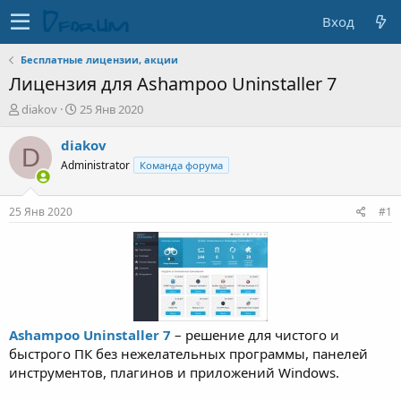
Вход
Бесплатные лицензии, акции
Лицензия для Ashampoo Uninstaller 7
А
Д
diakov
25 Янв 2020
в
а
т
т
diakov
D
о
а
Administrator
Команда форума
р
н
т
а
е
ч
25 Янв 2020
#1
м
а
ы
л
а
Ashampoo Uninstaller 7
– решение для чистого и
быстрого ПК без нежелательных программы, панелей
инструментов, плагинов и приложений Windows.