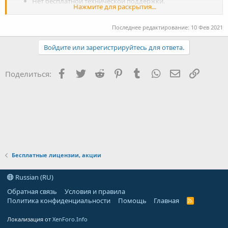
Нет бесплатной технической поддержки.
Нажмите для раскрытия...
После получения лицензии вы можете
переустанавливать программу любое количество раз.
Последнее редактирование:
10 Фев 2021
Для этого сохраните лицензионные данные и
дистрибутив.
Войдите или зарегистрируйтесь для ответа.
Facebook
Twitter
Reddit
Pinterest
Tumblr
WhatsApp
Электронная
Ссылка
Поделиться:
Бесплатные лицензии, акции
Russian (RU)
Обратная связь
Условия и правила
Политика конфиденциальности
Помощь
Главная
R
S
S
Локализация от
XenForo.Info