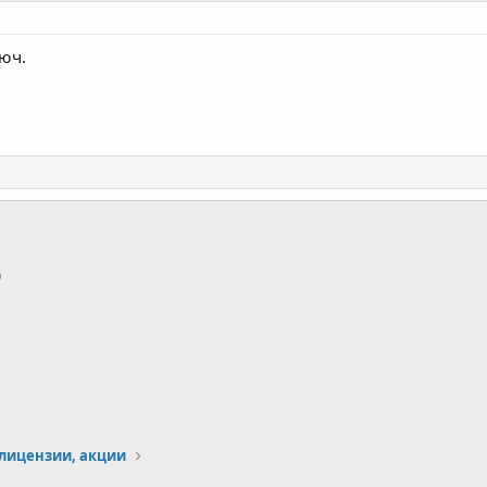
юч.
p
тронная почта
Ссылка
лицензии, акции