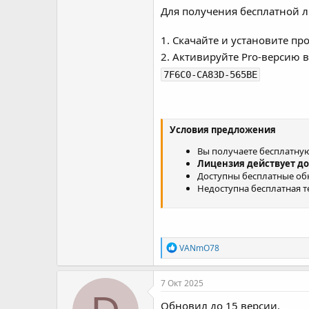
Для получения бесплатной л
1. Скачайте и установите пр
2. Активируйте Pro-версию 
7F6C0-CA83D-565BE
Условия предложения
Вы получаете бесплатную 
Лицензия действует
до
Доступны бесплатные обно
Недоступна бесплатная т
Р
VANmO78
е
а
к
7 Окт 2025
ц
и
Обновил до 15 версии.