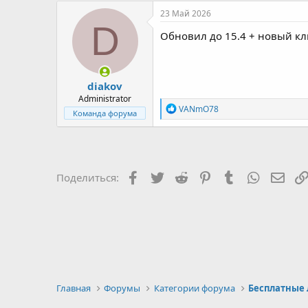
23 Май 2026
D
Обновил до 15.4 + новый кл
diakov
Administrator
Р
VANmO78
Команда форума
е
а
к
ц
и
и
Facebook
Twitter
Reddit
Pinterest
Tumblr
WhatsAp
Элек
Поделиться:
:
Главная
Форумы
Категории форума
Бесплатные 