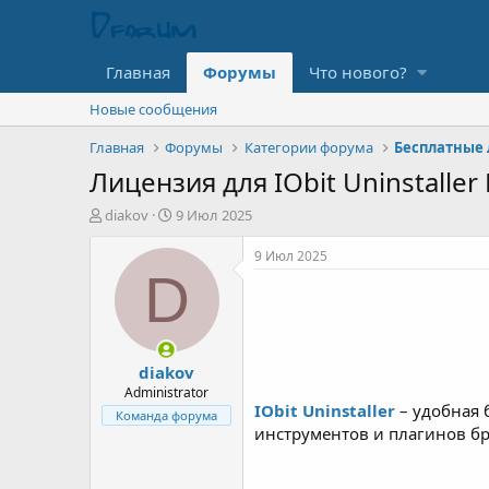
Главная
Форумы
Что нового?
Новые сообщения
Главная
Форумы
Категории форума
Бесплатные 
Лицензия для IObit Uninstaller 
А
Д
diakov
9 Июл 2025
в
а
т
т
9 Июл 2025
о
а
D
р
н
т
а
е
ч
м
а
diakov
ы
л
а
Administrator
IObit Uninstaller
– удобная 
Команда форума
инструментов и плагинов бр