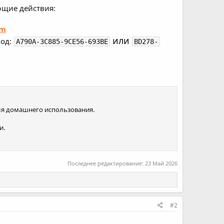
ющие действия:
om
или
од:
A790A-3C885-9CE56-693BE
BD278-
 для домашнего использования.
и.
Последнее редактирование:
23 Май 2026
#2