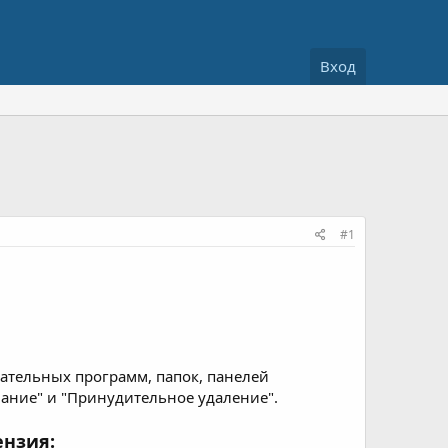
Вход
#1
лательных программ, папок, панелей
вание" и "Принудительное удаление".
ензия: