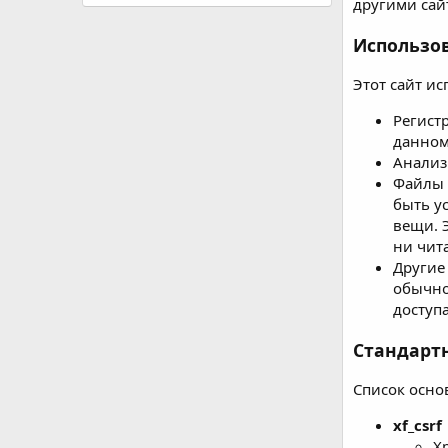
другими сайт
Использо
Этот сайт ис
Регист
данном
Анализ
Файлы 
быть у
вещи. 
ни чита
Другие
обычно
доступа
Стандарт
Список осно
xf_csrf
Х