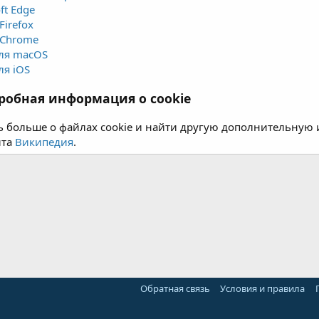
ft Edge
Firefox
 Chrome
для macOS
для iOS
робная информация о cookie
ь больше о файлах cookie и найти другую дополнительную 
йта
Википедия
.
Обратная связь
Условия и правила