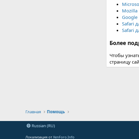
Microso
Mozilla 
Google
Safari 
Safari 
Более под
Чтобы узнат
страницу са
Главная
Помощь
Russian (RU)
Локализация от
XenForo.Info