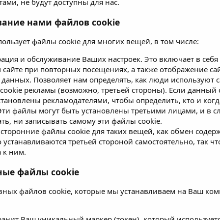
ами, не будут доступны для нас.
вание нами файлов cookie
пользует файлы cookie для многих вещей, в том числе:
рация и обслуживание Ваших настроек. Это включает в себ
 сайте при повторных посещениях, а также отображение са
 данных. Позволяет нам определять, как люди используют с
cookie рекламы (возможно, третьей стороны). Если данный с
становлены рекламодателями, чтобы определить, кто и ког
Эти файлы могут быть установлены третьими лицами, и в с
ть, ни записывать самому эти файлы cookie.
 сторонние файлы cookie для таких вещей, как обмен содерж
 устанавливаются третьей стороной самостоятельно, так чт
 к ним.
ные файлы cookie
вных файлов cookie, которые мы устанавливаем на Ваш ко
ранит Ваш уникальный маркер (токен), который используетс