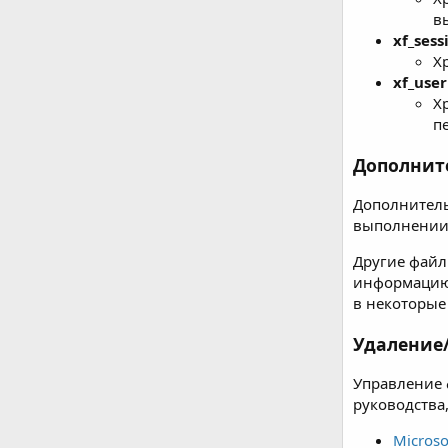
в
xf_sess
Х
xf_user
Х
п
Дополнит
Дополнитель
выполнении 
Другие файл
информацию,
в некоторые
Удаление
Управление 
руководства,
Microso