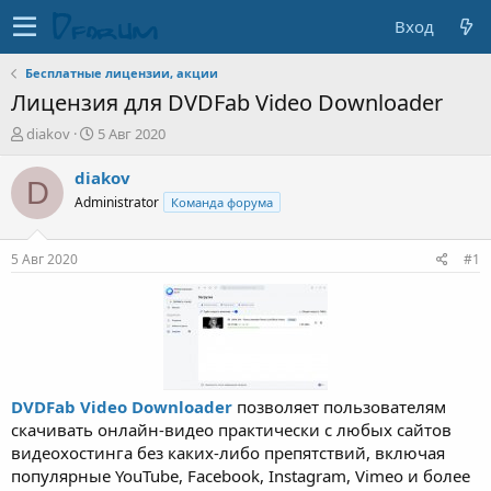
Вход
Бесплатные лицензии, акции
Лицензия для DVDFab Video Downloader
А
Д
diakov
5 Авг 2020
в
а
т
т
diakov
D
о
а
Administrator
Команда форума
р
н
т
а
е
ч
5 Авг 2020
#1
м
а
ы
л
а
DVDFab Video Downloader
позволяет пользователям
скачивать онлайн-видео практически с любых сайтов
видеохостинга без каких-либо препятствий, включая
популярные YouTube, Facebook, Instagram, Vimeo и более